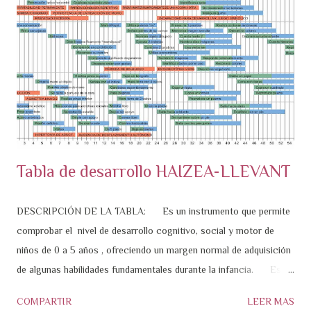
a
s
Tabla de desarrollo HAIZEA-LLEVANT
DESCRIPCIÓN DE LA TABLA: Es un instrumento que permite
comprobar el nivel de desarrollo cognitivo, social y motor de
niños de 0 a 5 años , ofreciendo un margen normal de adquisición
de algunas habilidades fundamentales durante la infancia. Esta
tabla se ha diseñado con el fin de facilitar que los profesionales de
COMPARTIR
LEER MAS
los servicios sanitarios, educativos y sociales, valoren el